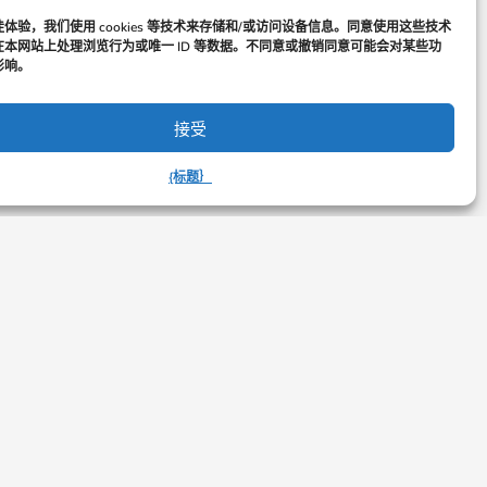
体验，我们使用 cookies 等技术来存储和/或访问设备信息。同意使用这些技术
本网站上处理浏览行为或唯一 ID 等数据。不同意或撤销同意可能会对某些功
影响。
接受
{标题｝
询。详情请访问：
司
法律
隐私政策